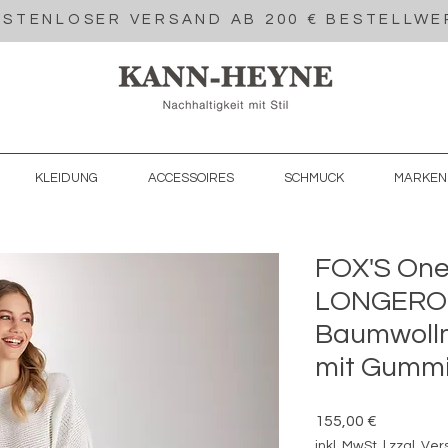
STENLOSER VERSAND AB 200 € BESTELLWE
KLEIDUNG
ACCESSOIRES
SCHMUCK
MARKEN
FOX'S One
LONGERO-
Baumwollm
mit Gumm
Preis
155,00 €
inkl. MwSt.
|
zzgl. Ve