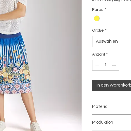
Farbe
*
Größe
*
Auswählen
Anzahl
*
In den Warenkor
Material
64% Baumwolle, 34%
Produktion
Elastan