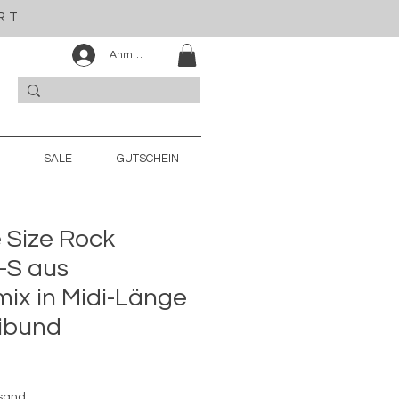
RT
Anmelden
SALE
GUTSCHEIN
 Size Rock
S aus
ix in Midi-Länge
ibund
rsand