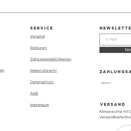
Service
newslett
Versand
Retouren
Ne
Zahlungsmöglichkeiten
com
Widerrufsrecht
Zahlungs
Datenschutz
Vorkasse
AGB
Versand
Impressum
Klimaneutral mit
Versandkostenfrei