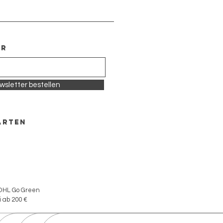
inkl. MwSt.
|
zzgl. Versand
er
wsletter bestellen
ARTEN
 DHL Go Green
 ab 200 €