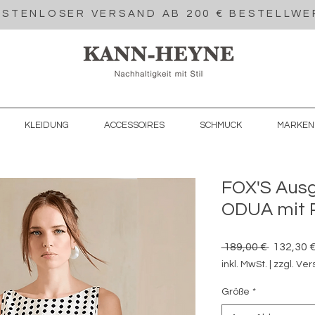
STENLOSER VERSAND AB 200 € BESTELLWE
KLEIDUNG
ACCESSOIRES
SCHMUCK
MARKEN
FOX'S Ausg
ODUA mit P
Standard
 189,00 € 
132,30 
inkl. MwSt.
|
zzgl. Ve
Größe
*