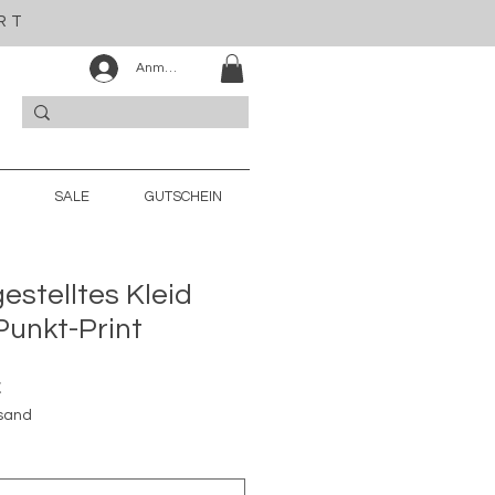
RT
Anmelden
SALE
GUTSCHEIN
estelltes Kleid
unkt-Print
preis
Sale-
€
Preis
rsand