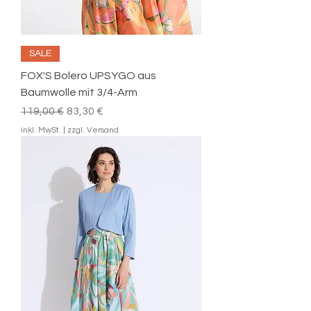
SALE
FOX'S Bolero UPSYGO aus
Baumwolle mit 3/4-Arm
Standardpreis
Sale-Preis
119,00 €
83,30 €
inkl. MwSt.
|
zzgl. Versand