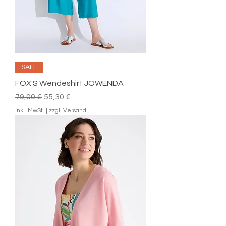
SALE
FOX'S Wendeshirt JOWENDA
Standardpreis
Sale-Preis
79,00 €
55,30 €
inkl. MwSt.
|
zzgl. Versand