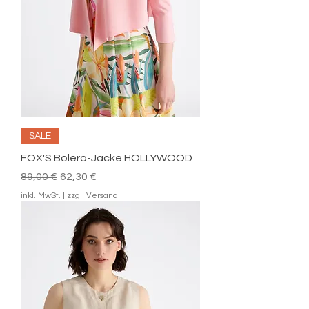
SALE
FOX'S Bolero-Jacke HOLLYWOOD
Standardpreis
Sale-Preis
89,00 €
62,30 €
inkl. MwSt.
|
zzgl. Versand