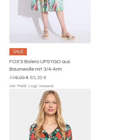
SALE
FOX'S Bolero UPSYGO aus
Baumwolle mit 3/4-Arm
Standardpreis
Sale-Preis
119,00 €
83,30 €
inkl. MwSt.
|
zzgl. Versand