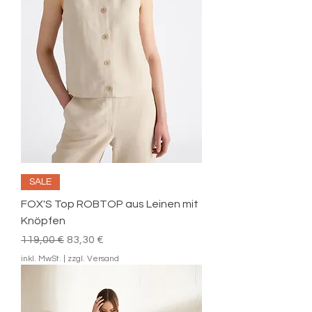
SALE
FOX'S Top ROBTOP aus Leinen mit
Knöpfen
Standardpreis
Sale-Preis
119,00 €
83,30 €
inkl. MwSt.
|
zzgl. Versand