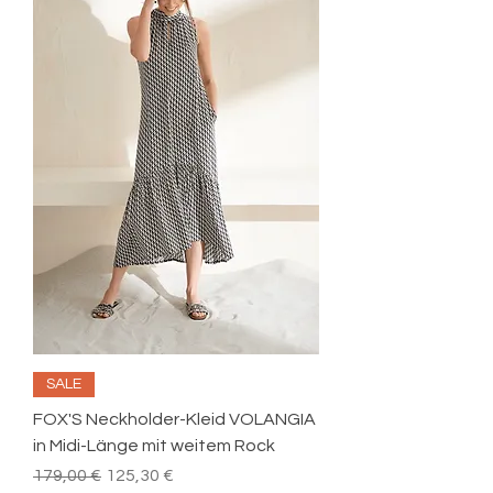
SALE
FOX'S Neckholder-Kleid VOLANGIA
in Midi-Länge mit weitem Rock
Standardpreis
Sale-Preis
179,00 €
125,30 €