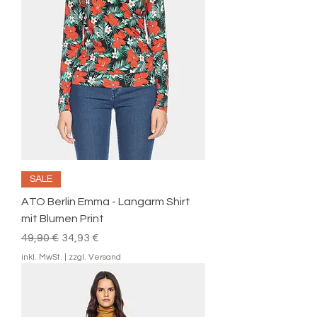
SALE
ATO Berlin Emma - Langarm Shirt
mit Blumen Print
Standardpreis
Sale-Preis
49,90 €
34,93 €
inkl. MwSt.
|
zzgl. Versand