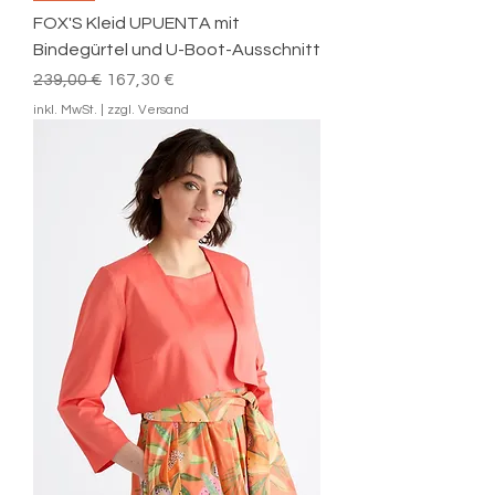
FOX'S Kleid UPUENTA mit
Bindegürtel und U-Boot-Ausschnitt
Standardpreis
Sale-Preis
239,00 €
167,30 €
inkl. MwSt.
|
zzgl. Versand