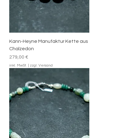
Kann-Heyne Manufaktur Kette aus
Chalzedon
Preis
279,00 €
inkl. MwSt.
|
zzgl. Versand